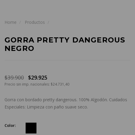
Home
Productos
GORRA PRETTY DANGEROUS
NEGRO
$39.900
$29.925
Precio sin imp. nacionales: $24.731,40
Gorra con bordado pretty dangerous. 100% Algodón. Cuidados
Especiales: Limpieza con paño suave seco.
Color: