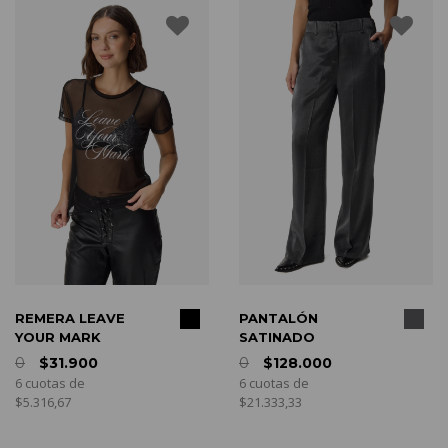
COMPRAR
COMPRAR
MERA LEAVE
PANTALÓN
CA
UR MARK
SATINADO
0
$31.900
0
$128.000
6 c
uotas de
6 cuotas de
$36
316,67
$21.333,33