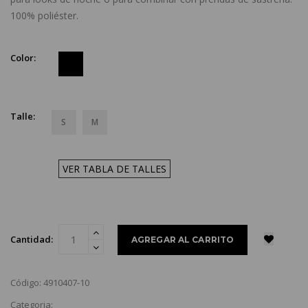
100% poliéster.
Color:
Talle:
S
M
VER TABLA DE TALLES
Cantidad:
Código: 4910407-10
Categoria: