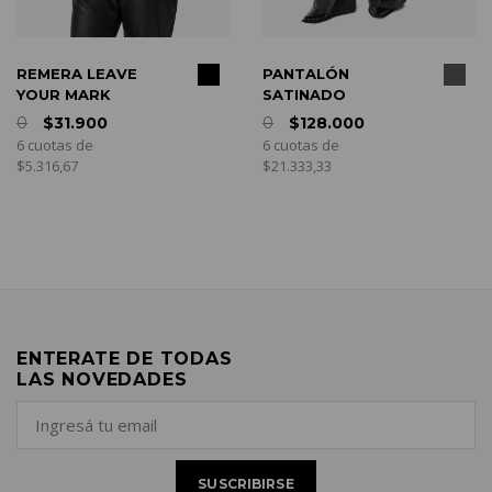
COMPRAR
COMPRAR
REMERA LEAVE
PANTALÓN
YOUR MARK
SATINADO
0
$31.900
0
$128.000
6
 cuotas de
6 cuotas de
$
5.316,67
$21.333,33
ENTERATE DE TODAS
LAS NOVEDADES