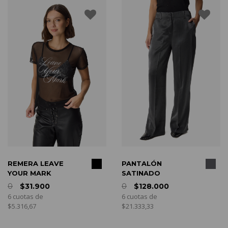
COMPRAR
COMPRAR
REMERA LEAVE
PANTALÓN
YOUR MARK
SATINADO
0
$31.900
0
$128.000
6 cuotas de
6 cuotas de
$5.316,67
$21.333,33