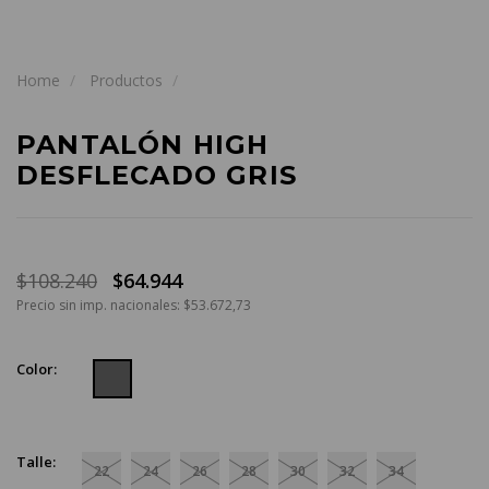
Home
Productos
PANTALÓN HIGH
DESFLECADO GRIS
$108.240
$64.944
Precio sin imp. nacionales: $53.672,73
Color:
Talle:
22
24
26
28
30
32
34