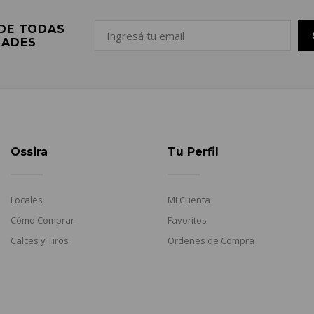
 DE TODAS
DADES
Ossira
Tu Perfil
Locales
Mi Cuenta
Cómo Comprar
Favoritos
Calces y Tiros
Ordenes de Compra