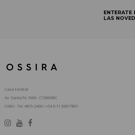
ENTERATE
LAS NOVE
Casa Central
Av. Santa Fe 1669 - C1060ABC
CABA - Tel. 4815-2400 / +54 9 11 36917861