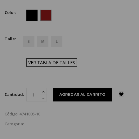
Color:
Talle:
S
M
L
VER TABLA DE TALLES
Cantidad:
Código: 4741005-10
Categoria: