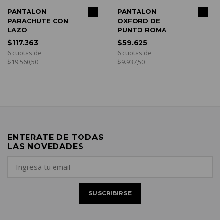
COMPRAR
COMPRAR
NTALON
PANTALON
PA
RACHUTE CON
OXFORD DE
AN
ZO
PUNTO ROMA
TA
7.363
$59.625
$1
uotas de
6 cuotas de
6 c
.560,50
$9.937,50
$21
ENTERATE DE TODAS
LAS NOVEDADES