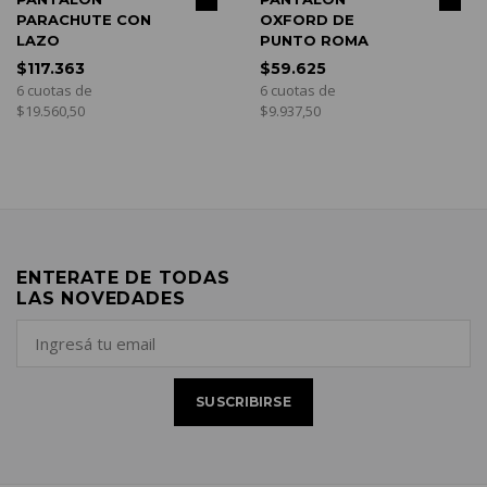
RACHUTE CON
OXFORD DE
AN
ZO
PUNTO ROMA
TA
7.363
$59.625
$1
uotas de
6 cuotas de
6 c
.560,50
$9.937,50
$21
ENTERATE DE TODAS
LAS NOVEDADES