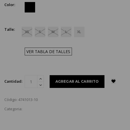
Color:
Talle:
XS
S
M
L
XL
VER TABLA DE TALLES
Cantidad:
Código: 4741013-10
Categoria: