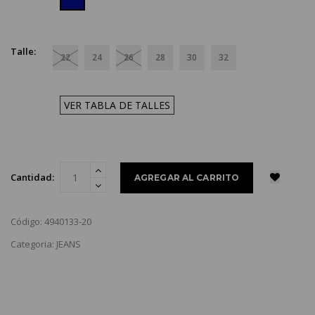
Talle:
22
24
26
28
30
32
VER TABLA DE TALLES
Cantidad:
Código: 4940133-20
Categoria: JEANS