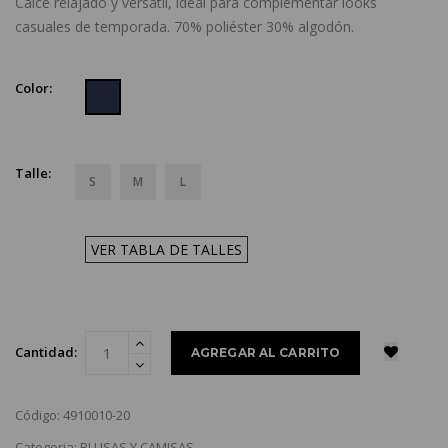
Calce relajado y versátil, ideal para complementar looks
casuales de temporada. 70% poliéster 30% algodón.
Color:
Talle:
S
M
L
VER TABLA DE TALLES
Cantidad:
Código: 4910010-20
Categoria: BLUSAS Y CAMISAS