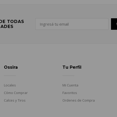
 DE TODAS
DADES
Ossira
Tu Perfil
Locales
Mi Cuenta
Cómo Comprar
Favoritos
Calces y Tiros
Ordenes de Compra