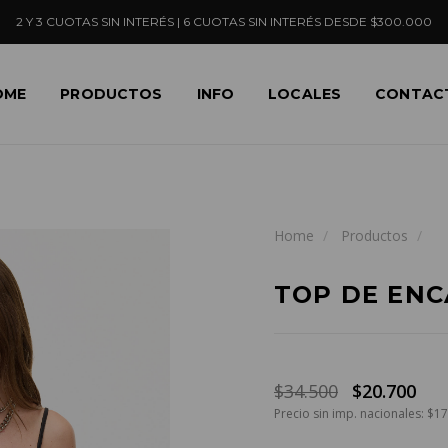
2 Y 3 CUOTAS SIN INTERÉS | 6 CUOTAS SIN INTERÉS DESDE $300.000
OME
PRODUCTOS
INFO
LOCALES
CONTAC
Home
Productos
TOP DE ENC
$34.500
$20.700
Precio sin imp. nacionales: $1