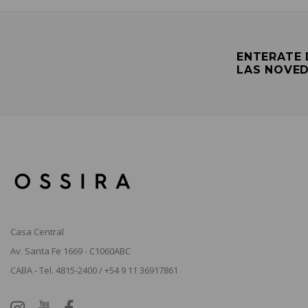
ENTERATE
LAS NOVE
Casa Central
Av. Santa Fe 1669 - C1060ABC
CABA - Tel. 4815-2400 / +54 9 11 36917861