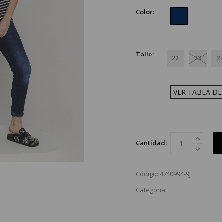
Color:
Talle:
22
23
2
VER TABLA DE
Cantidad:
Código: 4740994-9J
Categoria: