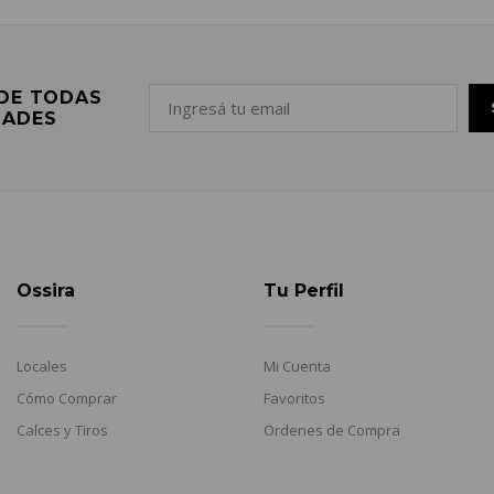
 DE TODAS
DADES
Ossira
Tu Perfil
Locales
Mi Cuenta
Cómo Comprar
Favoritos
Calces y Tiros
Ordenes de Compra