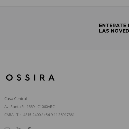
ENTERATE
LAS NOVE
Casa Central
Av. Santa Fe 1669 - C1060ABC
CABA - Tel. 4815-2400 / +54 9 11 36917861