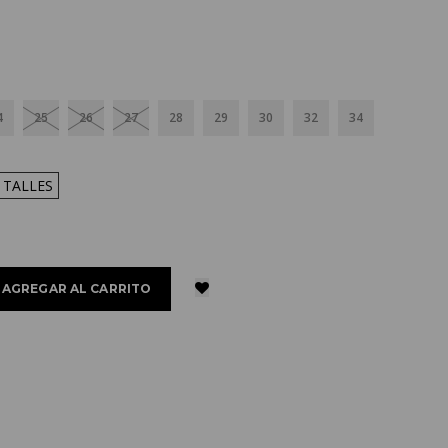
4
25
26
27
28
29
30
32
34
 TALLES