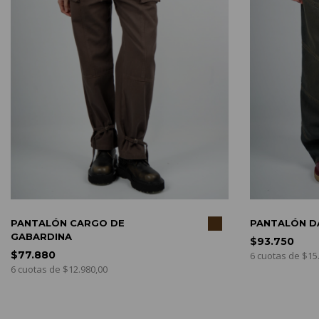
PRAR
COMPRAR
E
PANTALÓN DAD MATIZADO
$93.750
6 cuotas de $15.625,00