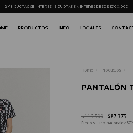
2 Y 3 CUOTAS SIN INTERÉS | 6 CUOTAS SIN INTERÉS DESDE $300.000
OME
PRODUCTOS
INFO
LOCALES
CONTAC
Home
Productos
PANTALÓN T
$116.500
$87.375
Precio sin imp. nacionales: $7