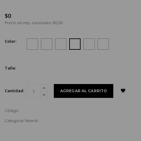
$0
Precio sin imp. nacionales: $0,00
Color:
Talle:
Cantidad:
Código:
Categoria: New In