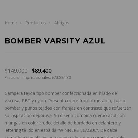
Home
Productos
Abrigos
BOMBER VARSITY AZUL
$149.000
$89.400
Precio sin imp. nacionales: $73.884,30
Campera tejida tipo bomber confeccionada en hilado de
viscosa, PBT y nylon. Presenta cierre frontal metálico, cuello
bomber y puños tejidos con franjas en contraste que refuerzan
su inspiración deportiva. Su diseño combina cuerpo azul con
mangas en color crudo, detalle de bordado en delantero y
lettering tejido en espalda “WINNERS LEAGUE”. De calce
cómodo y versátil, es una prenda ideal para completar looks