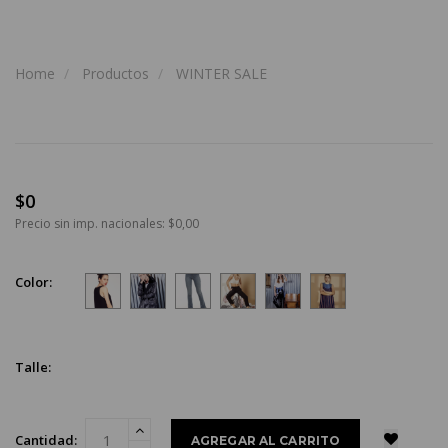
Home
Productos
WINTER SALE
$0
Precio sin imp. nacionales: $0,00
Color:
Talle:
Cantidad: