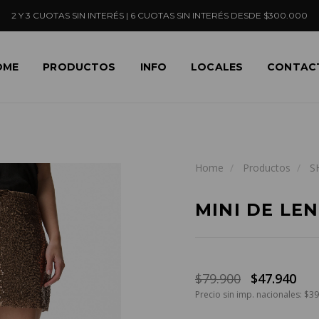
2 Y 3 CUOTAS SIN INTERÉS | 6 CUOTAS SIN INTERÉS DESDE $300.000
OME
PRODUCTOS
INFO
LOCALES
CONTAC
Home
Productos
S
MINI DE LE
$79.900
$47.940
Precio sin imp. nacionales: $3