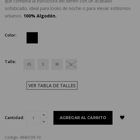
que combina la estructura del denim con un acabado
sofisticado, ideal para looks de noche o para elevar estilismos
urbanos.
100% Algodón.
Color:
Talle:
XS
S
M
L
VER TABLA DE TALLES
Cantidad:
Código: 4940139-10