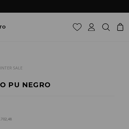
TO
INTER SALE
RO PU NEGRO
5.702,48