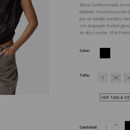
Blusa confeccionada en ma
brillante. Presenta escote
por un detalle metálico de
con drapeado frontal gener
de día o noche. 55% Polié
Color:
Talle:
S
M
L
VER TABLA DE
Cantidad: