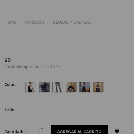
Home
Productos
BLUSAS Y CAMISAS
$0
Precio sin imp. nacionales: $0,00
Color:
Talle:
Cantidad: