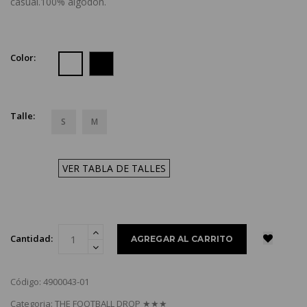
casual.100% algodón.
Color:
Talle:
S
M
VER TABLA DE TALLES
Cantidad:
Código: 4900043-01
Categoria: THE FOOTBALL DROP ★★★