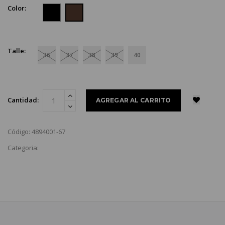
Color:
Talle:
36
37
38
39
40
Cantidad:
Código: 4894001-67
Categoria: