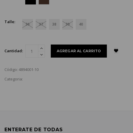
Talle:
36
37
38
39
40
Cantidad:
Código: 4894001-10
Categoria:
ENTERATE DE TODAS