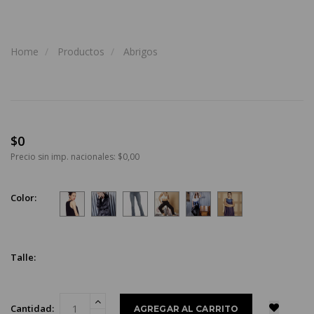
Home
Productos
Abrigos
$0
Precio sin imp. nacionales: $0,00
Color:
Talle:
Cantidad: