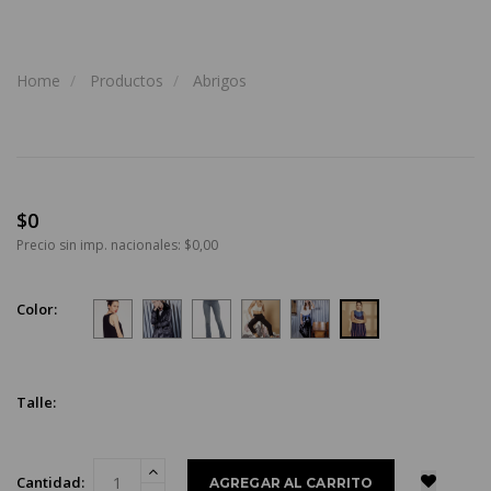
Home
Productos
Abrigos
$0
Precio sin imp. nacionales: $0,00
Color:
Talle:
Cantidad: