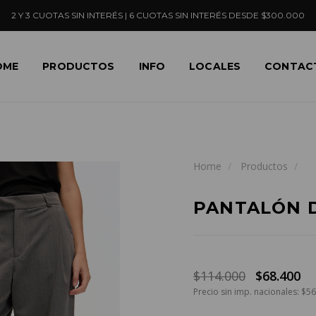
2 Y 3 CUOTAS SIN INTERÉS | 6 CUOTAS SIN INTERÉS DESDE $300.000
OME
PRODUCTOS
INFO
LOCALES
CONTAC
Home
Productos
PANTALÓN D
$114.000
$68.400
Precio sin imp. nacionales: $5