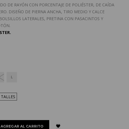
DO DE RAYÓN CON PORCENTAJE DE POLIÉSTER, DE CAÍDA
RO. DISEÑO DE PIERNA ANCHA, TIRO MEDIO Y CALCE
BOLSILLOS LATERALES, PRETINA CON PASACINTOS Y
OTÓN.
STER.
M
L
 TALLES