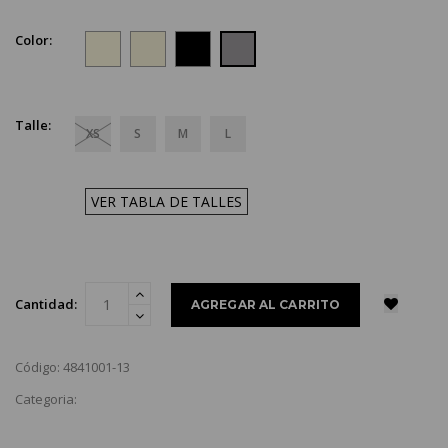
Color:
Talle:
XS
S
M
L
VER TABLA DE TALLES
Cantidad:
Código: 4841001-13
Categoria: