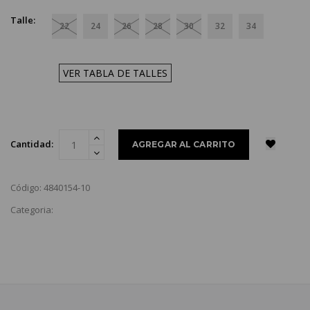
Talle:
22
24
26
28
30
32
34
VER TABLA DE TALLES
Cantidad:
Código: 4840154-10
Categoria: