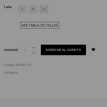
Talle:
S
M
L
VER TABLA DE TALLES
Cantidad:
Código: 4830001-E3
Categoria: