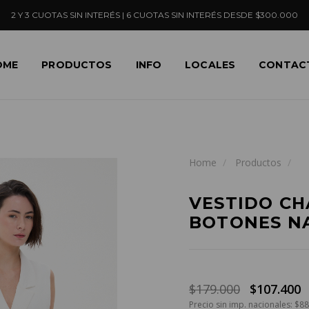
2 Y 3 CUOTAS SIN INTERÉS | 6 CUOTAS SIN INTERÉS DESDE $300.000
OME
PRODUCTOS
INFO
LOCALES
CONTAC
Home
Productos
VESTIDO CH
BOTONES N
$179.000
$107.400
Precio sin imp. nacionales: $8