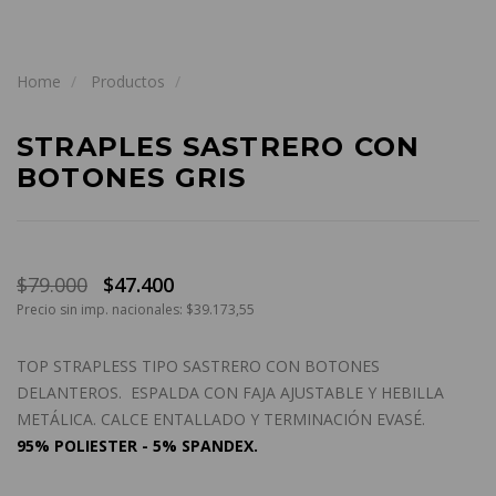
Home
Productos
STRAPLES SASTRERO CON
BOTONES GRIS
$79.000
$47.400
Precio sin imp. nacionales: $39.173,55
TOP STRAPLESS TIPO SASTRERO CON BOTONES
DELANTEROS. ESPALDA CON FAJA AJUSTABLE Y HEBILLA
METÁLICA. CALCE ENTALLADO Y TERMINACIÓN EVASÉ.
95% POLIESTER - 5% SPANDEX.