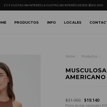
2 Y 3 CUOTAS SIN INTERÉS | 6 CUOTAS SIN INTERÉS DESDE $300.000
OME
PRODUCTOS
INFO
LOCALES
CONTAC
Home
Productos
MUSCULOSA
AMERICANO
$31.900
$19.140
Precio sin imp. nacionales: $1