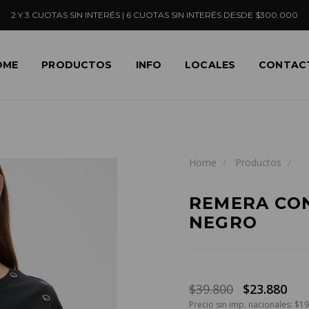
2 Y 3 CUOTAS SIN INTERÉS | 6 CUOTAS SIN INTERÉS DESDE $300.000
OME
PRODUCTOS
INFO
LOCALES
CONTAC
Home
Productos
REMERA CON
NEGRO
$39.800
$23.880
Precio sin imp. nacionales: $1