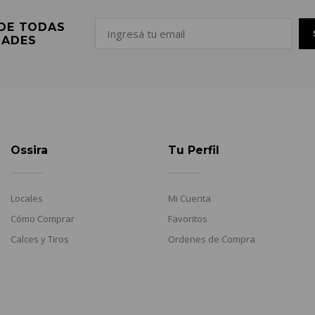
 DE TODAS
DADES
Ossira
Tu Perfil
Locales
Mi Cuenta
Cómo Comprar
Favoritos
Calces y Tiros
Ordenes de Compra