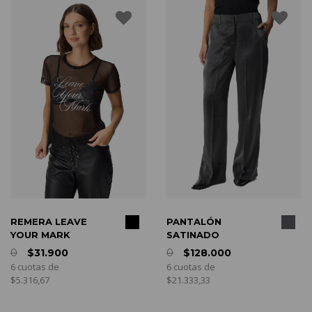
COMPRAR
COMPRAR
MERA LEAVE
PANTALÓN
CA
UR MARK
SATINADO
0
$31.900
0
$128.000
6 c
uotas de
6 cuotas de
$36
316,67
$21.333,33