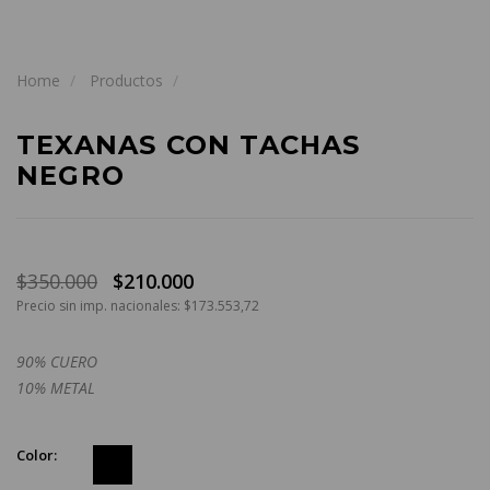
Home
Productos
TEXANAS CON TACHAS
NEGRO
$350.000
$210.000
Precio sin imp. nacionales: $173.553,72
90% CUERO
10% METAL
Color: