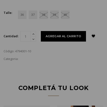
Talle:
36
37
38
39
40
Cantidad:
Código: 4794001-10
Categoria:
COMPLETÁ TU LOOK