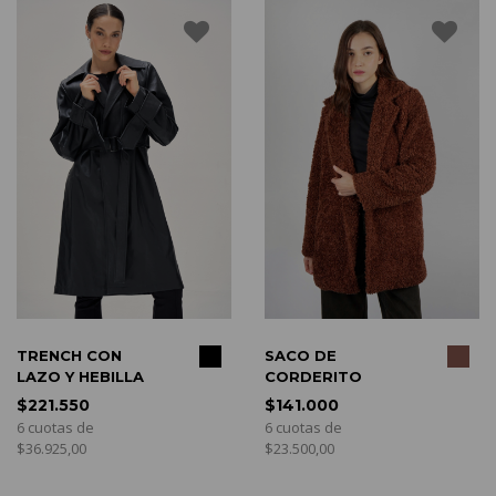
COMPRAR
COMPRAR
SACO DE
NCH CON
BLA
CORDERITO
 Y HEBILLA
SAS
$141.000
.550
$187
6 cuotas de
tas de
6 cuo
$23.500,00
25,00
$31.2