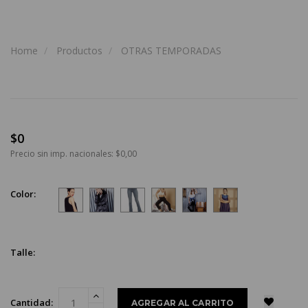
Home
Productos
OTRAS TEMPORADAS
$0
Precio sin imp. nacionales: $0,00
Color:
Talle:
Cantidad: