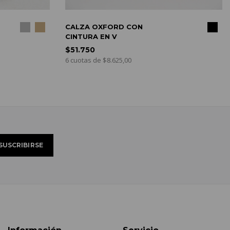
COMPRAR
COMPRA
XFORD CON
PANTALÓN DE VESTIR
 EN V
$61.425
6 cuotas de $10.237,50
e $8.625,00