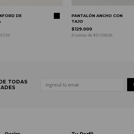
COMPRAR
PANTALÓN ANCHO CON
CALZA O
TAJO
CINTURA
$129.000
$51.750
6 cuotas de $21.500,00
6 cuotas d
 DE TODAS
DADES