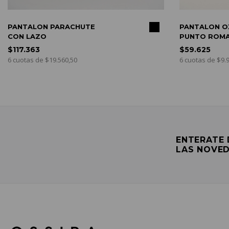
R
COMPRAR
PANTALON OXFORD DE
PUNTO ROMA
$59.625
6 cuotas de $9.937,50
ENTERATE
LAS NOVE