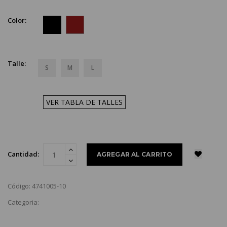
Color:
Talle:
S
M
L
VER TABLA DE TALLES
Cantidad:
Código: 4741005-10
Categoria: