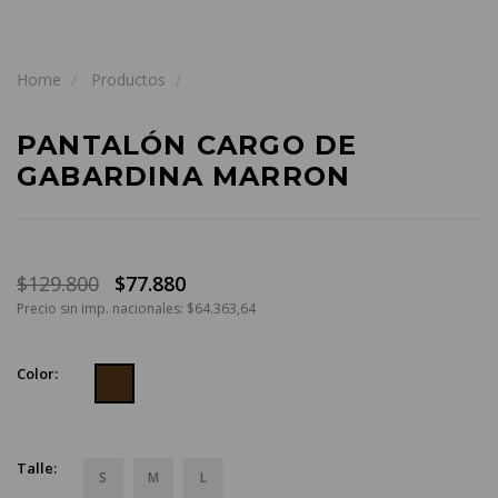
Home
Productos
PANTALÓN CARGO DE
GABARDINA MARRON
$129.800
$77.880
Precio sin imp. nacionales: $64.363,64
Color:
Talle:
S
M
L