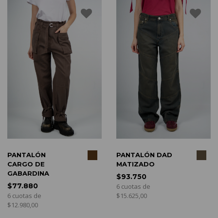
COMPRAR
COMPRAR
ANTALÓN
PANTALÓN DAD
P
ARGO DE
MATIZADO
L
ABARDINA
$93.750
$
77.880
6 cuotas de
6 
cuotas de
$15.625,00
$1
2.980,00