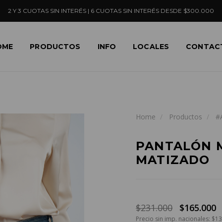
2 Y 3 CUOTAS SIN INTERÉS | 6 CUOTAS SIN INTERÉS DESDE $300.000
OME
PRODUCTOS
INFO
LOCALES
CONTAC
Home
Productos
#
PANTALÓN 
MATIZADO
$231.000
$165.000
Precio sin imp. nacionales: $1