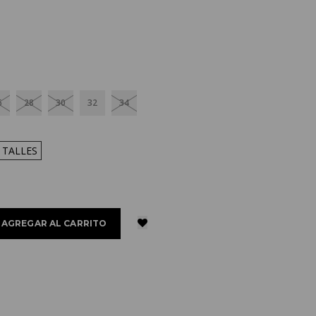
6
28
30
32
34
 TALLES