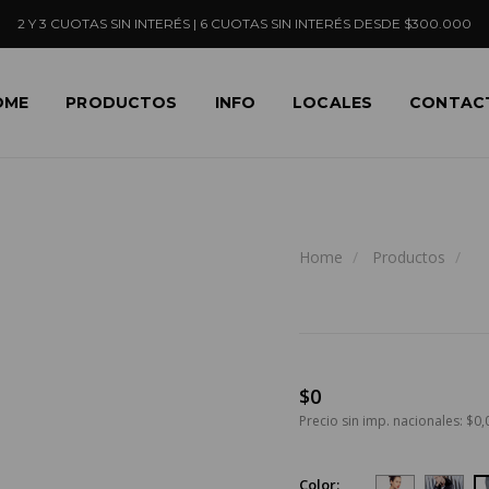
2 Y 3 CUOTAS SIN INTERÉS | 6 CUOTAS SIN INTERÉS DESDE $300.000
OME
PRODUCTOS
INFO
LOCALES
CONTAC
Home
Productos
$0
Precio sin imp. nacionales: $0,
Color: