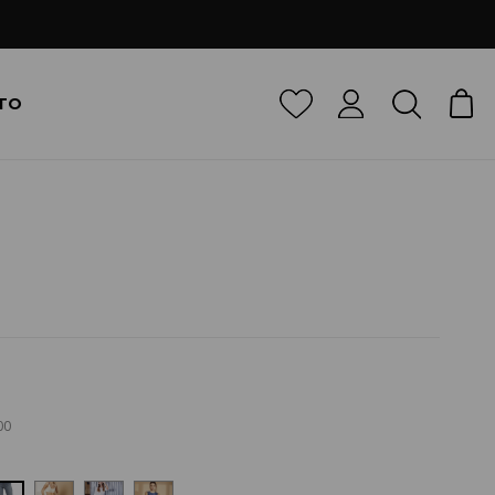
TO
00