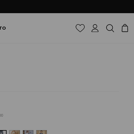
TO
00