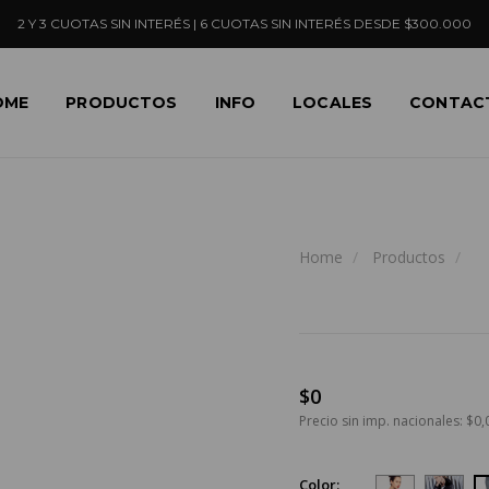
2 Y 3 CUOTAS SIN INTERÉS | 6 CUOTAS SIN INTERÉS DESDE $300.000
OME
PRODUCTOS
INFO
LOCALES
CONTAC
Home
Productos
$0
Precio sin imp. nacionales: $0,
Color: