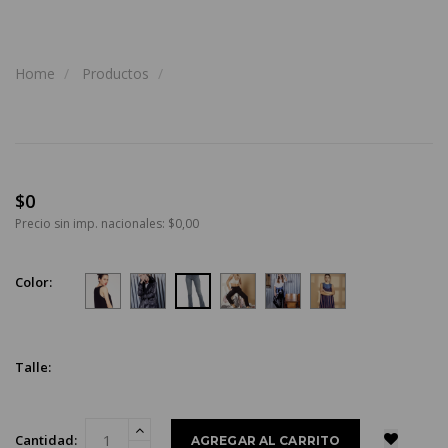
Home
Productos
$0
Precio sin imp. nacionales: $0,00
Color:
Talle:
Cantidad: