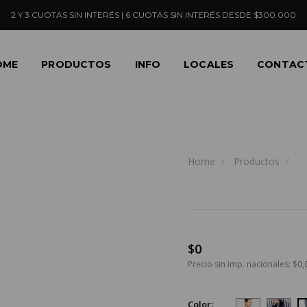
2 Y 3 CUOTAS SIN INTERÉS | 6 CUOTAS SIN INTERÉS DESDE $300.000
OME
PRODUCTOS
INFO
LOCALES
CONTAC
Home
Productos
$0
Precio sin imp. nacionales: $0,
Color: