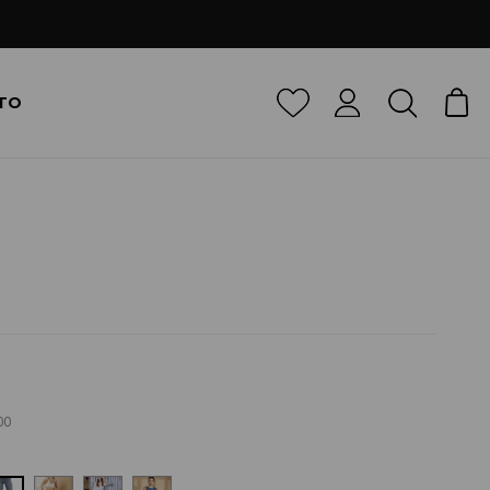
TO
00