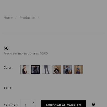
Home
Productos
$0
Precio sin imp. nacionales: $0,00
Color:
Talle:
Cantidad: