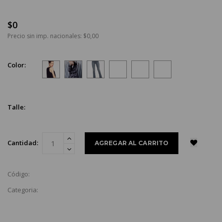
$0
Precio sin imp. nacionales: $0,00
Color:
Talle:
Cantidad:
Código:
Categoria: