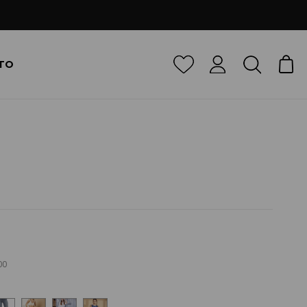
TO
00