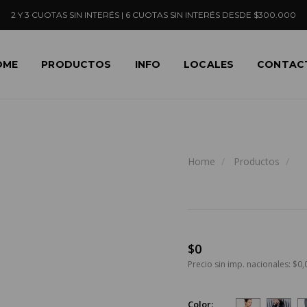
2 Y 3 CUOTAS SIN INTERÉS | 6 CUOTAS SIN INTERÉS DESDE $300.000
OME
PRODUCTOS
INFO
LOCALES
CONTAC
Home
Productos
$0
Precio sin imp. nacionales: $0,
Color: