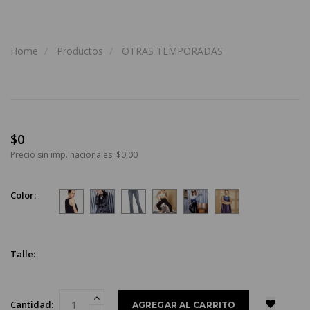
Home
Productos
OTRAS TEMPORADAS
$0
Precio sin imp. nacionales: $0,00
Color:
Talle:
Cantidad: