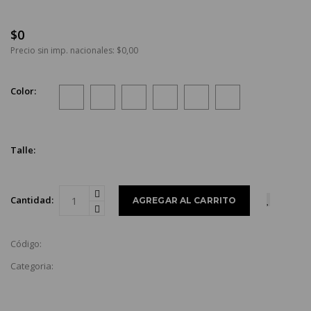
$0
Precio sin imp. nacionales: $0,00
Color:
Talle:
Cantidad:
Código:
Categoria: