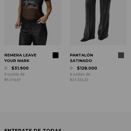
COMPRAR
COMPRAR
REMERA LEAVE
PANTALÓN
YOUR MARK
SATINADO
0
$31.900
0
$128.000
6 cuotas de
6 cuotas de
$5.316,67
$21.333,33
ENTERATE DE TODAS