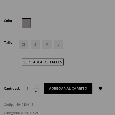
Color:
Talle:
XS
S
M
L
VER TABLA DE TALLES
Cantidad:
Código: 4940134-13
Categoria: WINTER SALE