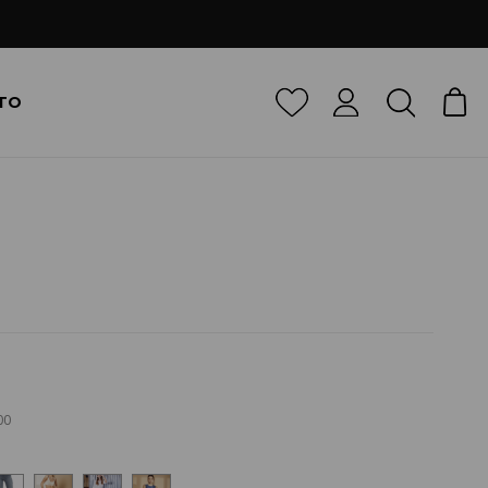
TO
00