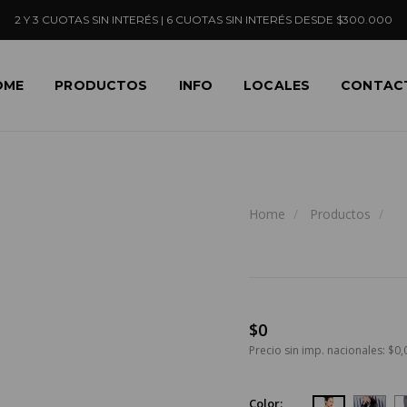
2 Y 3 CUOTAS SIN INTERÉS | 6 CUOTAS SIN INTERÉS DESDE $300.000
OME
PRODUCTOS
INFO
LOCALES
CONTAC
Home
Productos
$0
Precio sin imp. nacionales: $0,
Color: